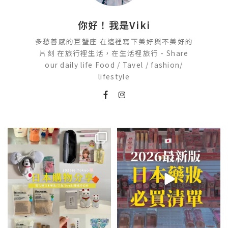
你好！我是Viki
多愁善感的巨蟹座 在這裡寫下美好與不美好的
片刻 在旅行裡生活，在生活裡旅行 - Share
our daily life Food / Tavel / fashion/
lifestyle
💭留言「免費」傳日本藥妝店/百
2026🇯🇵日本藥妝店必買什麼
貨/機場/Donki/折價券給你
...
日本最近紅什麼？
...
609
60
123
20