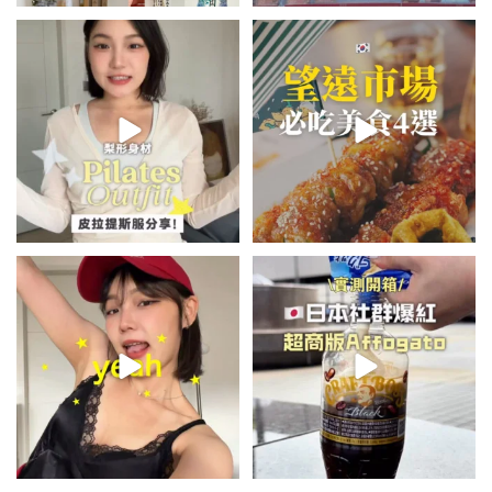
💭留言「美背」傳🔗給你！
\🇰🇷韓國望遠市場4家必吃美食
🏷️#吉推韓國 🇰🇷
😋/
...
💭留言「望遠市場」傳地址給你
...
49
20
355
61
summer outfit⋆.˚✮🎧✮˚.⋆
\🇯🇵日本爆紅!超商版Affogato
🍨☕️/
夏日穿搭最需要單品！
...
🏷️#吉推日本🇯🇵
...
755
43
118
26