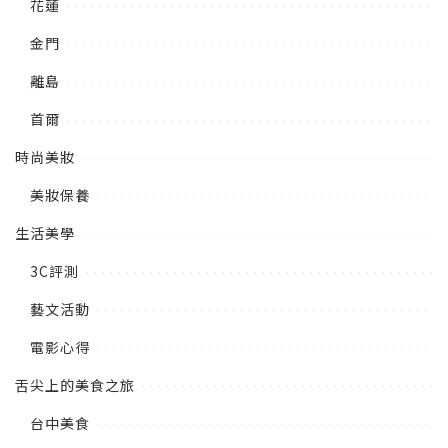
花蓮
金門
離島
首爾
時尚美妝
美妝保養
生活美學
3C評測
藝文活動
電影心得
舌尖上的美食之旅
台中美食