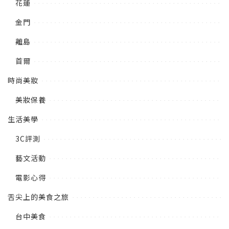
花蓮
金門
離島
首爾
時尚美妝
美妝保養
生活美學
3C評測
藝文活動
電影心得
舌尖上的美食之旅
台中美食