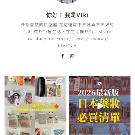
你好！我是Viki
多愁善感的巨蟹座 在這裡寫下美好與不美好的
片刻 在旅行裡生活，在生活裡旅行 - Share
our daily life Food / Tavel / fashion/
lifestyle
💭留言「免費」傳日本藥妝店/百
2026🇯🇵日本藥妝店必買什麼
貨/機場/Donki/折價券給你
...
日本最近紅什麼？
...
201
36
120
20