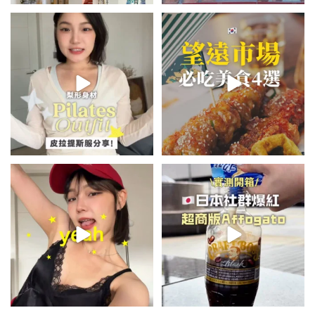
💭留言「美背」傳🔗給你！
\🇰🇷韓國望遠市場4家必吃美食
🏷️#吉推韓國 🇰🇷
😋/
...
💭留言「望遠市場」傳地址給你
...
48
20
342
59
summer outfit⋆.˚✮🎧✮˚.⋆
\🇯🇵日本爆紅!超商版Affogato
🍨☕️/
夏日穿搭最需要單品！
...
🏷️#吉推日本🇯🇵
...
755
43
116
26