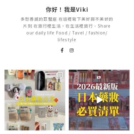
你好！我是Viki
多愁善感的巨蟹座 在這裡寫下美好與不美好的
片刻 在旅行裡生活，在生活裡旅行 - Share
our daily life Food / Tavel / fashion/
lifestyle
💭留言「免費」傳日本藥妝店/百
2026🇯🇵日本藥妝店必買什麼
貨/機場/Donki/折價券給你
...
日本最近紅什麼？
...
413
43
123
20