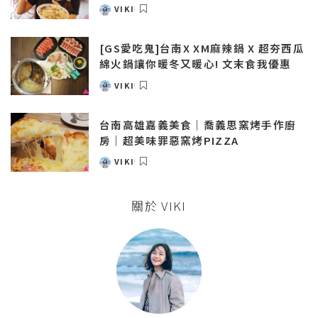
VIKI
POSTED
BY
[GS愛吃鬼]台南X XM麻辣鍋 X 超夯西瓜
綿火鍋讓你暖冬又暖心! 文末食我優惠
VIKI
POSTED
BY
台南高雄嘉義美食｜喬義思窯烤手作廚
房｜超美味罪惡窯烤PIZZA
VIKI
POSTED
BY
關於 VIKI