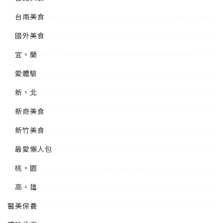
台南美食
國外美食
宜。蘭
愛體驗
新。北
新奇美食
新竹美食
最愛懶人包
桃。園
高。雄
醫美保養