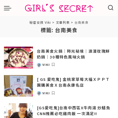
秘密女孩 Viki
>
文章列表
>
台南美食
標籤:
台南美食
台南美食火鍋｜時光秘境｜浪漫玫瑰鮮
奶鍋｜30種特色風味火鍋
VIKI
POSTED
BY
[ GS 愛吃鬼] 金桃家草莓大福ＸＰＰＴ
團購美食Ｘ台南永康名店
VIKI
POSTED
BY
[GS愛吃鬼]台南中西區X牛肉湯 炒鱔魚
CNN推薦必吃雞肉飯 一次滿足!!