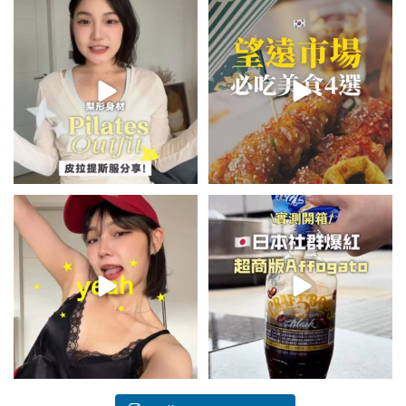
💭留言「美背」傳🔗給你！
\🇰🇷韓國望遠市場4家必吃美食
🏷️#吉推韓國 🇰🇷
😋/
...
💭留言「望遠市場」傳地址給你
...
48
20
345
59
summer outfit⋆.˚✮🎧✮˚.⋆
\🇯🇵日本爆紅!超商版Affogato
🍨☕️/
夏日穿搭最需要單品！
...
🏷️#吉推日本🇯🇵
...
755
43
117
26