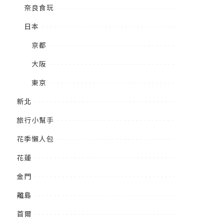
奈良食玩
日本
京都
大阪
東京
新北
旅行小幫手
花季懶人包
花蓮
金門
離島
首爾