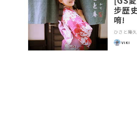
[GS
步歷
唷!
ひさと庵久
VIKI
POSTED
BY