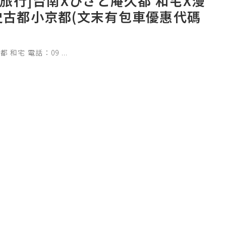
愛旅行]台南Xひさと庵久都 和宅X漫
史古都小京都(文末有包車優惠代碼
都 和宅 電話：09
...