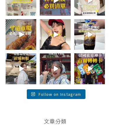
折價券給你
...
日本最近紅什
🇰🇷
麼？
...
...
75
22
118
48
20
20
\🇰🇷韓國望遠市
summer
\🇯🇵日本爆紅!超
場4家必吃美食
outfit⋆.˚✮🎧
商版Affogato 🍨
😋/
✮˚.⋆
☕️/
💭留言「望遠市
🏷️#吉推日本🇯🇵
場」傳地址給
夏日穿搭最需要
...
你
...
單品！
...
116
340
754
26
59
43
💭留言「蕾絲」
\💭留言「PGC」
\💭留言「轉轉」
傳預約🔗給你！
傳預約🔗給你 /
傳懶人包和購買
\🇯🇵京都最便宜
Tokyo birthday
🔗給你
蕾絲和服推
trip 🫧
...
\🇰🇷韓國旅遊神
薦！/
...
卡！首爾轉轉卡
✨ /
...
121
100
38
104
74
146
Follow on Instagram
文章分類