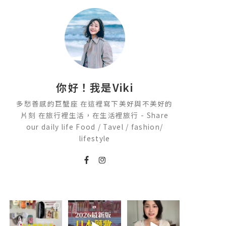
你好！我是Viki
多愁善感的巨蟹座 在這裡寫下美好與不美好的
片刻 在旅行裡生活，在生活裡旅行 - Share
our daily life Food / Tavel / fashion/
lifestyle
💭留言「免費」
2026🇯🇵日本藥
💭留言「美背」
傳日本藥妝店/百
妝店必買什麼
傳🔗給你！
貨/機場/Donki/
🏷️#吉推韓國