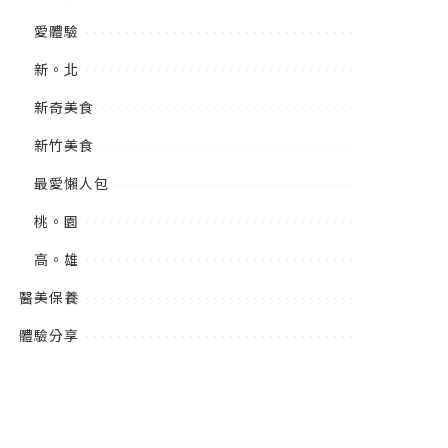
愛體驗
新。北
新奇美食
新竹美食
最愛懶人包
桃。園
高。雄
醫美保養
體驗分享