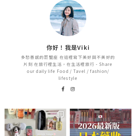
你好！我是Viki
多愁善感的巨蟹座 在這裡寫下美好與不美好的
片刻 在旅行裡生活，在生活裡旅行 - Share
our daily life Food / Tavel / fashion/
lifestyle
💭留言「免費」傳日本藥妝店/百
2026🇯🇵日本藥妝店必買什麼
貨/機場/Donki/折價券給你
...
日本最近紅什麼？
...
555
52
123
20