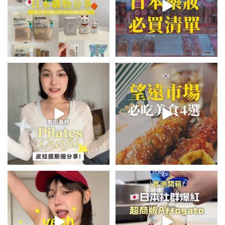
💭留言「美背」傳🔗給你！
\🇰🇷韓國望遠市場4家必吃美食
🏷️#吉推韓國 🇰🇷
😋/
...
💭留言「望遠市場」傳地址給你
...
49
20
350
59
summer outfit⋆.˚✮🎧✮˚.⋆
\🇯🇵日本爆紅!超商版Affogato
🍨☕️/
夏日穿搭最需要單品！
...
🏷️#吉推日本🇯🇵
...
755
43
118
26