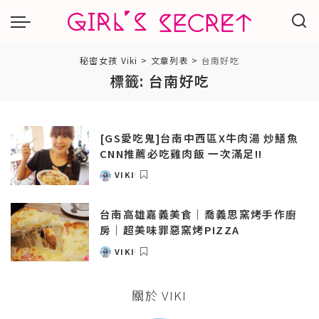
秘密女孩 Viki
>
文章列表
>
台南好吃
標籤:
台南好吃
[GS愛吃鬼]台南中西區X牛肉湯 炒鱔魚
CNN推薦必吃雞肉飯 一次滿足!!
VIKI
POSTED
BY
台南高雄嘉義美食｜喬義思窯烤手作廚
房｜超美味罪惡窯烤PIZZA
VIKI
POSTED
BY
關於 VIKI