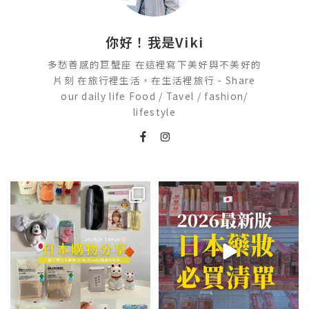
你好！我是Viki
多愁善感的巨蟹座 在這裡寫下美好與不美好的
片刻 在旅行裡生活，在生活裡旅行 - Share
our daily life Food / Tavel / fashion/
lifestyle
💭留言「免費」傳日本藥妝店/百
2026🇯🇵日本藥妝店必買什麼
貨/機場/Donki/折價券給你
...
日本最近紅什麼？
...
413
43
123
20