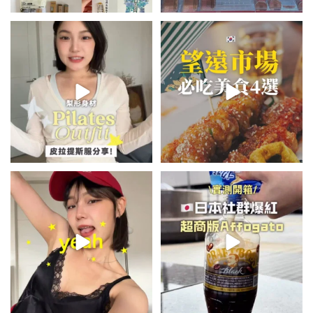
💭留言「美背」傳🔗給你！
\🇰🇷韓國望遠市場4家必吃美食
🏷️#吉推韓國 🇰🇷
😋/
...
💭留言「望遠市場」傳地址給你
...
48
20
345
59
summer outfit⋆.˚✮🎧✮˚.⋆
\🇯🇵日本爆紅!超商版Affogato
🍨☕️/
夏日穿搭最需要單品！
...
🏷️#吉推日本🇯🇵
...
755
43
117
26