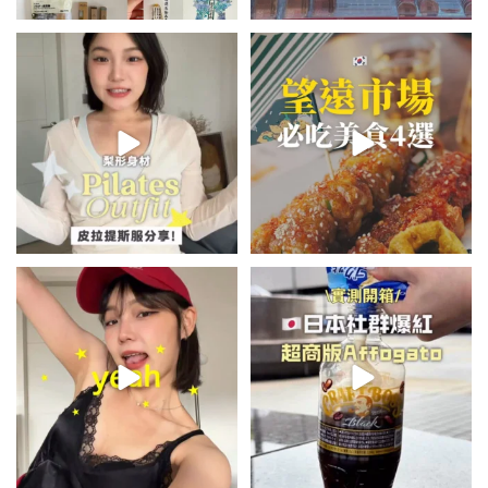
💭留言「美背」傳🔗給你！
\🇰🇷韓國望遠市場4家必吃美食
🏷️#吉推韓國 🇰🇷
😋/
...
💭留言「望遠市場」傳地址給你
...
48
20
345
59
summer outfit⋆.˚✮🎧✮˚.⋆
\🇯🇵日本爆紅!超商版Affogato
🍨☕️/
夏日穿搭最需要單品！
...
🏷️#吉推日本🇯🇵
...
755
43
117
26