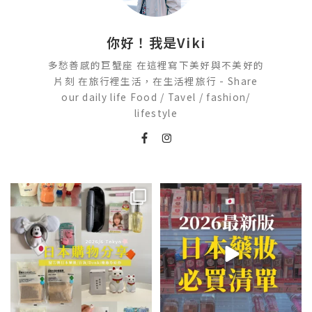
你好！我是Viki
多愁善感的巨蟹座 在這裡寫下美好與不美好的
片刻 在旅行裡生活，在生活裡旅行 - Share
our daily life Food / Tavel / fashion/
lifestyle
💭留言「免費」傳日本藥妝店/百
2026🇯🇵日本藥妝店必買什麼
貨/機場/Donki/折價券給你
...
日本最近紅什麼？
...
413
43
123
20