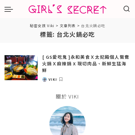
秘密女孩 Viki
>
文章列表
>
台北火鍋必吃
標籤:
台北火鍋必吃
[ GS愛吃鬼 ]永和美食Ｘ太妃殿個人鴛鴦
火鍋Ｘ麻辣鍋 X 現切肉品、新鮮生猛海
鮮
VIKI
POSTED
BY
關於 VIKI