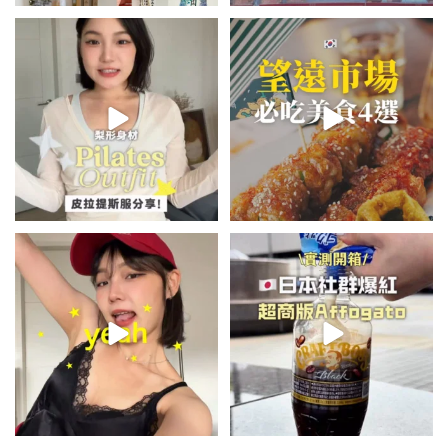
💭留言「美背」傳🔗給你！
\🇰🇷韓國望遠市場4家必吃美食
🏷️#吉推韓國 🇰🇷
😋/
...
💭留言「望遠市場」傳地址給你
...
48
20
345
59
summer outfit⋆.˚✮🎧✮˚.⋆
\🇯🇵日本爆紅!超商版Affogato
🍨☕️/
夏日穿搭最需要單品！
...
🏷️#吉推日本🇯🇵
...
755
43
117
26