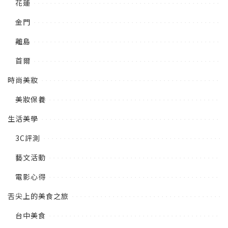
花蓮
金門
離島
首爾
時尚美妝
美妝保養
生活美學
3C評測
藝文活動
電影心得
舌尖上的美食之旅
台中美食