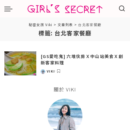
秘密女孩 Viki
>
文章列表
>
台北客家餐廳
標籤:
台北客家餐廳
[GS愛吃鬼] 六堆伙房Ｘ中山站美食Ｘ創
新客家料理
VIKI
POSTED
BY
關於 VIKI