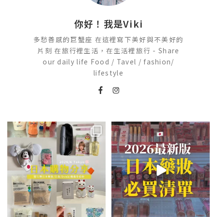
你好！我是Viki
多愁善感的巨蟹座 在這裡寫下美好與不美好的
片刻 在旅行裡生活，在生活裡旅行 - Share
our daily life Food / Tavel / fashion/
lifestyle
💭留言「免費」傳日本藥妝店/百
2026🇯🇵日本藥妝店必買什麼
貨/機場/Donki/折價券給你
...
日本最近紅什麼？
...
452
44
123
20