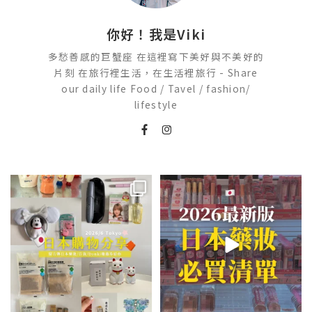
你好！我是Viki
多愁善感的巨蟹座 在這裡寫下美好與不美好的
片刻 在旅行裡生活，在生活裡旅行 - Share
our daily life Food / Tavel / fashion/
lifestyle
💭留言「免費」傳日本藥妝店/百
2026🇯🇵日本藥妝店必買什麼
貨/機場/Donki/折價券給你
...
日本最近紅什麼？
...
201
36
120
20