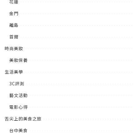
花蓮
金門
離島
首爾
時尚美妝
美妝保養
生活美學
3C評測
藝文活動
電影心得
舌尖上的美食之旅
台中美食