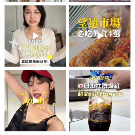
💭留言「美背」傳🔗給你！
\🇰🇷韓國望遠市場4家必吃美食
🏷️#吉推韓國 🇰🇷
😋/
...
💭留言「望遠市場」傳地址給你
...
48
20
342
59
summer outfit⋆.˚✮🎧✮˚.⋆
\🇯🇵日本爆紅!超商版Affogato
🍨☕️/
夏日穿搭最需要單品！
...
🏷️#吉推日本🇯🇵
...
755
43
116
26