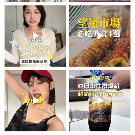
💭留言「美背」傳🔗給你！
\🇰🇷韓國望遠市場4家必吃美食
🏷️#吉推韓國 🇰🇷
😋/
...
💭留言「望遠市場」傳地址給你
...
48
20
345
59
summer outfit⋆.˚✮🎧✮˚.⋆
\🇯🇵日本爆紅!超商版Affogato
🍨☕️/
夏日穿搭最需要單品！
...
🏷️#吉推日本🇯🇵
...
755
43
117
26