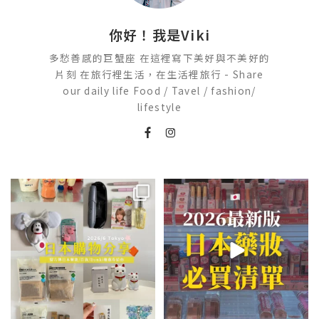
你好！我是Viki
多愁善感的巨蟹座 在這裡寫下美好與不美好的
片刻 在旅行裡生活，在生活裡旅行 - Share
our daily life Food / Tavel / fashion/
lifestyle
💭留言「免費」傳日本藥妝店/百
2026🇯🇵日本藥妝店必買什麼
貨/機場/Donki/折價券給你
...
日本最近紅什麼？
...
413
43
123
20