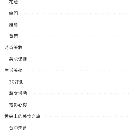
花蓮
金門
離島
首爾
時尚美妝
美妝保養
生活美學
3C評測
藝文活動
電影心得
舌尖上的美食之旅
台中美食