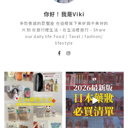
你好！我是Viki
多愁善感的巨蟹座 在這裡寫下美好與不美好的
片刻 在旅行裡生活，在生活裡旅行 - Share
our daily life Food / Tavel / fashion/
lifestyle
💭留言「免費」傳日本藥妝店/百
2026🇯🇵日本藥妝店必買什麼
貨/機場/Donki/折價券給你
...
日本最近紅什麼？
...
555
52
123
20