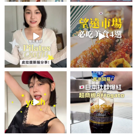
💭留言「美背」傳🔗給你！
\🇰🇷韓國望遠市場4家必吃美食
🏷️#吉推韓國 🇰🇷
😋/
...
💭留言「望遠市場」傳地址給你
...
49
20
350
59
summer outfit⋆.˚✮🎧✮˚.⋆
\🇯🇵日本爆紅!超商版Affogato
🍨☕️/
夏日穿搭最需要單品！
...
🏷️#吉推日本🇯🇵
...
755
43
118
26