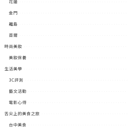
花蓮
金門
離島
首爾
時尚美妝
美妝保養
生活美學
3C評測
藝文活動
電影心得
舌尖上的美食之旅
台中美食