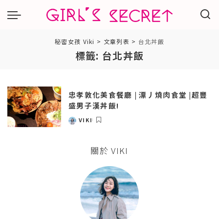
秘密女孩 Viki
>
文章列表
>
台北丼飯
標籤:
台北丼飯
忠孝敦化美食餐廳 | 漂丿燒肉食堂 |超豐
盛男子漢丼飯!
VIKI
POSTED
BY
關於 VIKI