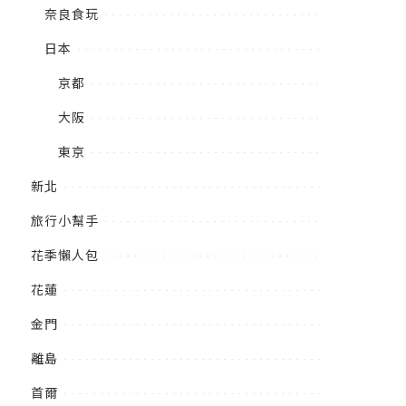
奈良食玩
日本
京都
大阪
東京
新北
旅行小幫手
花季懶人包
花蓮
金門
離島
首爾