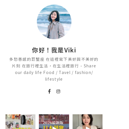
你好！我是Viki
多愁善感的巨蟹座 在這裡寫下美好與不美好的
片刻 在旅行裡生活，在生活裡旅行 - Share
our daily life Food / Tavel / fashion/
lifestyle
💭留言「免費」
2026🇯🇵日本藥
💭留言「美背」
傳日本藥妝店/百
妝店必買什麼
傳🔗給你！
貨/機場/Donki/
🏷️#吉推韓國