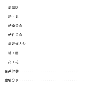
愛體驗
新。北
新奇美食
新竹美食
最愛懶人包
桃。園
高。雄
醫美保養
體驗分享