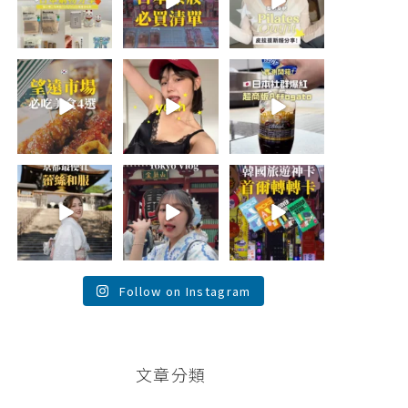
折價券給你
...
日本最近紅什
🇰🇷
麼？
...
...
452
123
48
20
44
20
\🇰🇷韓國望遠市
summer
\🇯🇵日本爆紅!超
場4家必吃美食
outfit⋆.˚✮🎧
商版Affogato 🍨
😋/
✮˚.⋆
☕️/
💭留言「望遠市
🏷️#吉推日本🇯🇵
場」傳地址給
夏日穿搭最需要
...
你
...
單品！
...
117
345
755
26
59
43
💭留言「蕾絲」
\💭留言「PGC」
\💭留言「轉轉」
傳預約🔗給你！
傳預約🔗給你 /
傳懶人包和購買
\🇯🇵京都最便宜
Tokyo birthday
🔗給你
蕾絲和服推
trip 🫧
...
\🇰🇷韓國旅遊神
薦！/
...
卡！首爾轉轉卡
✨ /
...
121
101
38
104
76
146
Follow on Instagram
文章分類