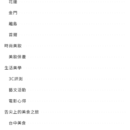
花蓮
金門
離島
首爾
時尚美妝
美妝保養
生活美學
3C評測
藝文活動
電影心得
舌尖上的美食之旅
台中美食