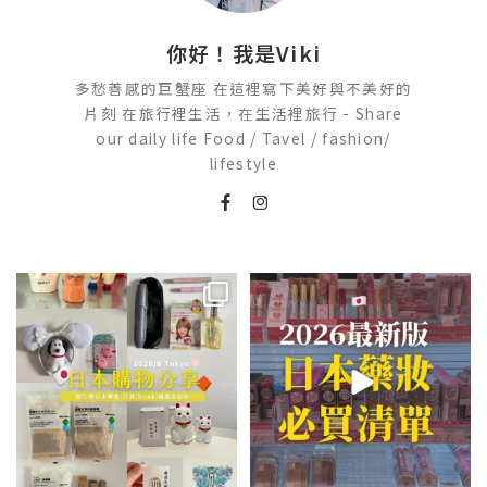
你好！我是Viki
多愁善感的巨蟹座 在這裡寫下美好與不美好的
片刻 在旅行裡生活，在生活裡旅行 - Share
our daily life Food / Tavel / fashion/
lifestyle
💭留言「免費」傳日本藥妝店/百
2026🇯🇵日本藥妝店必買什麼
貨/機場/Donki/折價券給你
...
日本最近紅什麼？
...
609
60
123
20