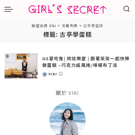
秘密女孩 Viki
>
文章列表
>
古亭學蛋糕
標籤:
古亭學蛋糕
GS愛吃鬼| 烘焙樂室 | 跟著笑笑一起快樂
做蛋糕 –巧克力戚風捲/檸檬布丁派
VIKI
POSTED
BY
關於 VIKI