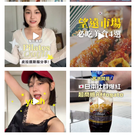
💭留言「美背」傳🔗給你！
\🇰🇷韓國望遠市場4家必吃美食
🏷️#吉推韓國 🇰🇷
😋/
...
💭留言「望遠市場」傳地址給你
...
49
20
355
61
summer outfit⋆.˚✮🎧✮˚.⋆
\🇯🇵日本爆紅!超商版Affogato
🍨☕️/
夏日穿搭最需要單品！
...
🏷️#吉推日本🇯🇵
...
755
43
118
26