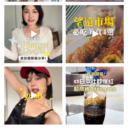
💭留言「美背」傳🔗給你！
\🇰🇷韓國望遠市場4家必吃美食
🏷️#吉推韓國 🇰🇷
😋/
...
💭留言「望遠市場」傳地址給你
...
48
20
345
59
summer outfit⋆.˚✮🎧✮˚.⋆
\🇯🇵日本爆紅!超商版Affogato
🍨☕️/
夏日穿搭最需要單品！
...
🏷️#吉推日本🇯🇵
...
755
43
117
26