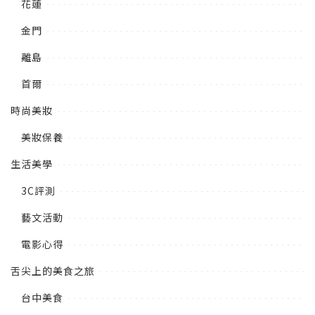
花蓮
金門
離島
首爾
時尚美妝
美妝保養
生活美學
3C評測
藝文活動
電影心得
舌尖上的美食之旅
台中美食