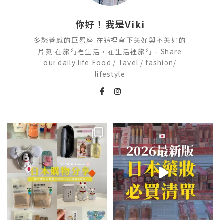
你好！我是Viki
多愁善感的巨蟹座 在這裡寫下美好與不美好的
片刻 在旅行裡生活，在生活裡旅行 - Share
our daily life Food / Tavel / fashion/
lifestyle
💭留言「免費」傳日本藥妝店/百
2026🇯🇵日本藥妝店必買什麼
貨/機場/Donki/折價券給你
...
日本最近紅什麼？
...
452
44
123
20