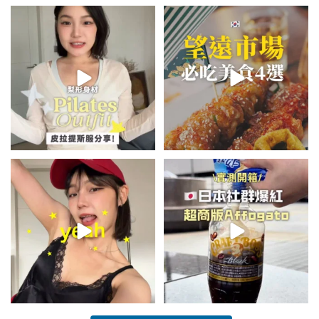
💭留言「美背」傳🔗給你！
\🇰🇷韓國望遠市場4家必吃美食
🏷️#吉推韓國 🇰🇷
😋/
...
💭留言「望遠市場」傳地址給你
...
48
20
342
59
summer outfit⋆.˚✮🎧✮˚.⋆
\🇯🇵日本爆紅!超商版Affogato
🍨☕️/
夏日穿搭最需要單品！
...
🏷️#吉推日本🇯🇵
...
755
43
116
26