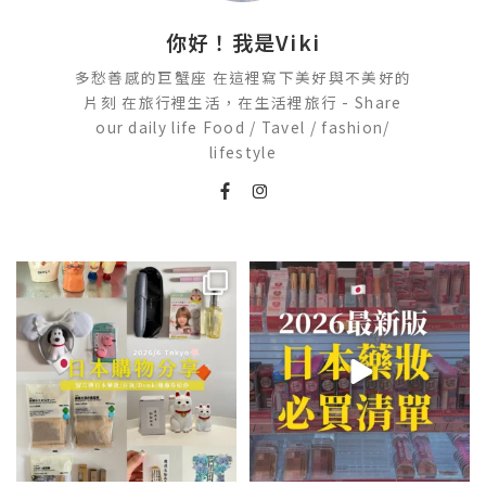
你好！我是Viki
多愁善感的巨蟹座 在這裡寫下美好與不美好的
片刻 在旅行裡生活，在生活裡旅行 - Share
our daily life Food / Tavel / fashion/
lifestyle
💭留言「免費」傳日本藥妝店/百
2026🇯🇵日本藥妝店必買什麼
貨/機場/Donki/折價券給你
...
日本最近紅什麼？
...
201
36
120
20