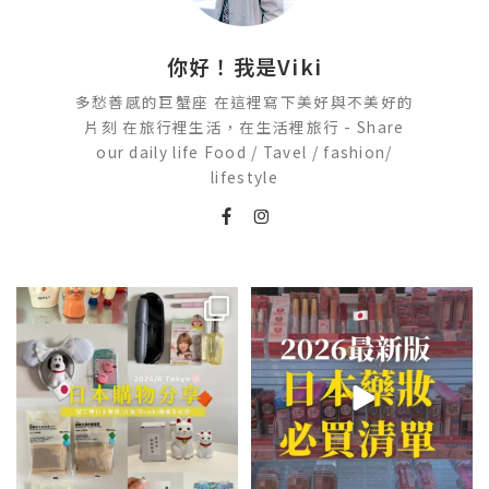
你好！我是Viki
多愁善感的巨蟹座 在這裡寫下美好與不美好的
片刻 在旅行裡生活，在生活裡旅行 - Share
our daily life Food / Tavel / fashion/
lifestyle
💭留言「免費」傳日本藥妝店/百
2026🇯🇵日本藥妝店必買什麼
貨/機場/Donki/折價券給你
...
日本最近紅什麼？
...
75
22
118
20