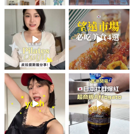
💭留言「美背」傳🔗給你！
\🇰🇷韓國望遠市場4家必吃美食
🏷️#吉推韓國 🇰🇷
😋/
...
💭留言「望遠市場」傳地址給你
...
48
20
340
59
summer outfit⋆.˚✮🎧✮˚.⋆
\🇯🇵日本爆紅!超商版Affogato
🍨☕️/
夏日穿搭最需要單品！
...
🏷️#吉推日本🇯🇵
...
754
43
116
26