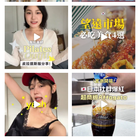
💭留言「美背」傳🔗給你！
\🇰🇷韓國望遠市場4家必吃美食
🏷️#吉推韓國 🇰🇷
😋/
...
💭留言「望遠市場」傳地址給你
...
48
20
342
59
summer outfit⋆.˚✮🎧✮˚.⋆
\🇯🇵日本爆紅!超商版Affogato
🍨☕️/
夏日穿搭最需要單品！
...
🏷️#吉推日本🇯🇵
...
755
43
116
26