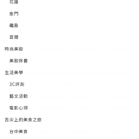
花蓮
金門
離島
首爾
時尚美妝
美妝保養
生活美學
3C評測
藝文活動
電影心得
舌尖上的美食之旅
台中美食