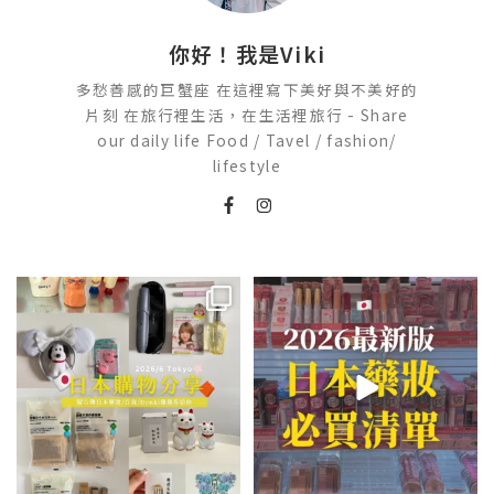
你好！我是Viki
多愁善感的巨蟹座 在這裡寫下美好與不美好的
片刻 在旅行裡生活，在生活裡旅行 - Share
our daily life Food / Tavel / fashion/
lifestyle
💭留言「免費」傳日本藥妝店/百
2026🇯🇵日本藥妝店必買什麼
貨/機場/Donki/折價券給你
...
日本最近紅什麼？
...
201
36
120
20