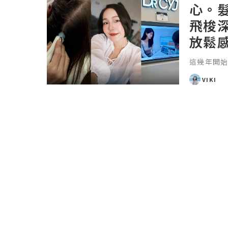
心。
飛梭
放鬆
這幾年開
VIKI
POSTED
BY