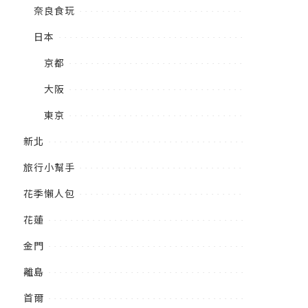
奈良食玩
日本
京都
大阪
東京
新北
旅行小幫手
花季懶人包
花蓮
金門
離島
首爾