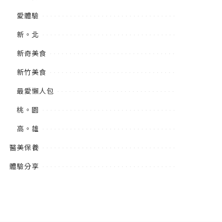
愛體驗
新。北
新奇美食
新竹美食
最愛懶人包
桃。園
高。雄
醫美保養
體驗分享