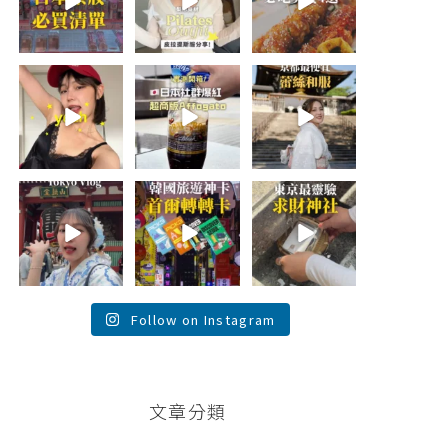
日本最近紅什
🇰🇷
💭留言「望遠市
麼？
...
...
場」傳地址給
你
...
118
48
20
334
17
59
summer
\🇯🇵日本爆紅!超
💭留言「蕾絲」
outfit⋆.˚✮🎧
商版Affogato 🍨
傳預約🔗給你！
✮˚.⋆
☕️/
\🇯🇵京都最便宜
🏷️#吉推日本🇯🇵
蕾絲和服推
夏日穿搭最需要
...
薦！/
...
單品！
...
116
100
121
26
72
43
\💭留言「PGC」
\💭留言「轉轉」
💭留言「發財」
傳預約🔗給你 /
傳懶人包和購買
傳詳細攻略地址
Tokyo birthday
🔗給你
給你！
trip 🫧
...
\🇰🇷韓國旅遊神
\ 日本東京最強洗
卡！首爾轉轉卡
錢求財神社💰 小
✨ /
...
網神社/
...
121
38
103
120
146
26
Follow on Instagram
文章分類