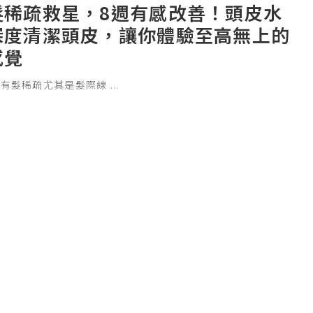
髮稀疏救星，8週有感改善！頭皮水
深度清潔頭皮，讓你體驗至高無上的
感覺
始有髮稀疏尤其是髮際線
...