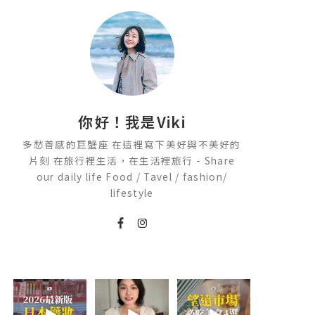
你好！我是Viki
多愁善感的巨蟹座 在這裡寫下美好與不美好的
片刻 在旅行裡生活，在生活裡旅行 - Share
our daily life Food / Tavel / fashion/
lifestyle
2026🇯🇵日本藥
💭留言「美背」
\🇰🇷韓國望遠市
妝店必買什麼
傳🔗給你！
場4家必吃美食
🏷️#吉推韓國
😋/