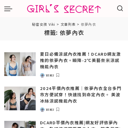
秘密女孩 Viki
>
文章列表
>
依夢內衣
標籤:
依夢內衣
夏日必備涼感內衣推薦！DCARD網友激
推的依夢內衣。瞬降-2℃美藝奈米涼感
機能內衣
VIKI
POSTED
BY
2024平價內衣推薦｜依夢內衣全台多門
市方便試穿！快速找到命定內衣。 美波
冰絲涼感機能內衣
VIKI
POSTED
BY
DCARD平價內衣推薦|網友好評依夢內