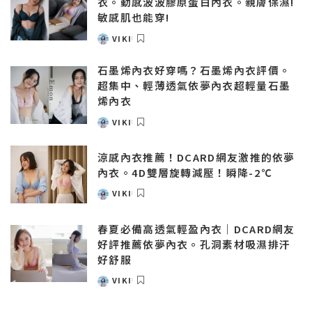
衣。動感波波膠原蛋白內衣。親膚保濕!
敏感肌也能穿!
VIKI
POSTED
BY
石墨烯內衣好穿嗎？石墨烯內衣評價。
超集中、輕薄透氣依夢內衣超輕量石墨
烯內衣
VIKI
POSTED
BY
涼感內衣推薦！DCARD網友激推的依夢
內衣。4D雙層旋轉減壓！瞬降-2℃
VIKI
POSTED
BY
春夏必備高透氣輕盈內衣｜DCARD網友
好評推薦依夢內衣。孔洞素材吸濕排汗
好舒服
VIKI
POSTED
BY