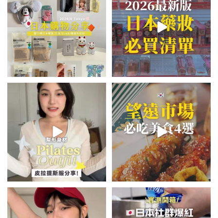
531
49
123
20
💭留言「美背」傳🔗給你！
\🇰🇷韓國望遠市場4家必吃美食
🏷️#吉推韓國 🇰🇷
😋/
...
💭留言「望遠市場」傳地址給你
...
48
20
348
59
summer outfit⋆.˚✮🎧✮˚.⋆
\🇯🇵日本爆紅!超商版Affogato
🍨☕️/
夏日穿搭最需要單品！
...
🏷️#吉推日本🇯🇵
...