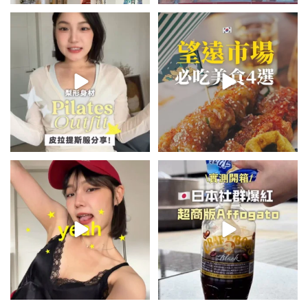
💭留言「美背」傳🔗給你！
\🇰🇷韓國望遠市場4家必吃美食
🏷️#吉推韓國 🇰🇷
😋/
...
💭留言「望遠市場」傳地址給你
...
49
20
364
61
summer outfit⋆.˚✮🎧✮˚.⋆
\🇯🇵日本爆紅!超商版Affogato
🍨☕️/
夏日穿搭最需要單品！
...
🏷️#吉推日本🇯🇵
...
755
43
118
26