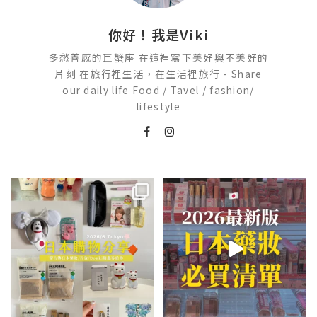
你好！我是Viki
多愁善感的巨蟹座 在這裡寫下美好與不美好的
片刻 在旅行裡生活，在生活裡旅行 - Share
our daily life Food / Tavel / fashion/
lifestyle
💭留言「免費」傳日本藥妝店/百
2026🇯🇵日本藥妝店必買什麼
貨/機場/Donki/折價券給你
...
日本最近紅什麼？
...
625
60
123
20