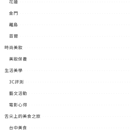
花蓮
金門
離島
首爾
時尚美妝
美妝保養
生活美學
3C評測
藝文活動
電影心得
舌尖上的美食之旅
台中美食