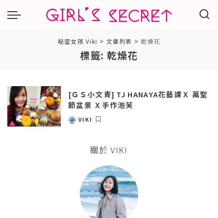
秘密女孩 Viki
>
文章列表
>
乾燥花
標籤:
乾燥花
[ＧＳ小文青] TJ HANAYA花藝課Ｘ 萬聖
節盆景 Ｘ手作泡芙
VIKI
POSTED
BY
關於 VIKI