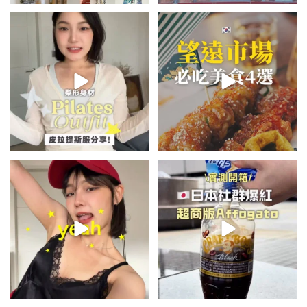
💭留言「美背」傳🔗給你！
\🇰🇷韓國望遠市場4家必吃美食
🏷️#吉推韓國 🇰🇷
😋/
...
💭留言「望遠市場」傳地址給你
...
49
20
350
59
summer outfit⋆.˚✮🎧✮˚.⋆
\🇯🇵日本爆紅!超商版Affogato
🍨☕️/
夏日穿搭最需要單品！
...
🏷️#吉推日本🇯🇵
...
755
43
118
26