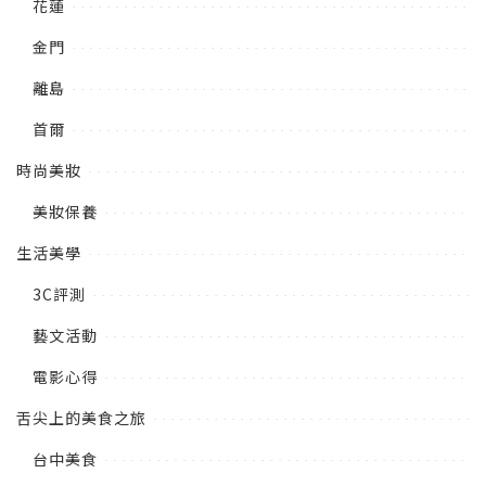
花蓮
金門
離島
首爾
時尚美妝
美妝保養
生活美學
3C評測
藝文活動
電影心得
舌尖上的美食之旅
台中美食