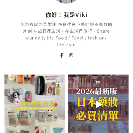
你好！我是Viki
多愁善感的巨蟹座 在這裡寫下美好與不美好的
片刻 在旅行裡生活，在生活裡旅行 - Share
our daily life Food / Tavel / fashion/
lifestyle
💭留言「免費」傳日本藥妝店/百
2026🇯🇵日本藥妝店必買什麼
貨/機場/Donki/折價券給你
...
日本最近紅什麼？
...
555
52
123
20