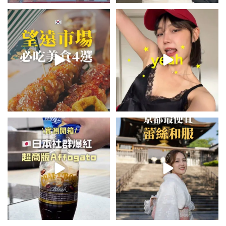
\🇰🇷韓國望遠市場4家必吃美食
summer outfit⋆.˚✮🎧✮˚.⋆
😋/
💭留言「望遠市場」傳地址給你
...
夏日穿搭最需要單品！
...
337
59
729
43
\🇯🇵日本爆紅!超商版Affogato
💭留言「蕾絲」傳預約🔗給你！
🍨☕️/
\🇯🇵京都最便宜蕾絲和服推
🏷️#吉推日本🇯🇵
...
薦！/
...
116
26
100
74