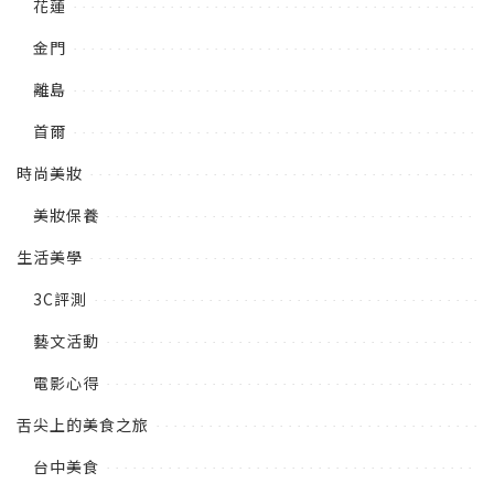
花蓮
金門
離島
首爾
時尚美妝
美妝保養
生活美學
3C評測
藝文活動
電影心得
舌尖上的美食之旅
台中美食