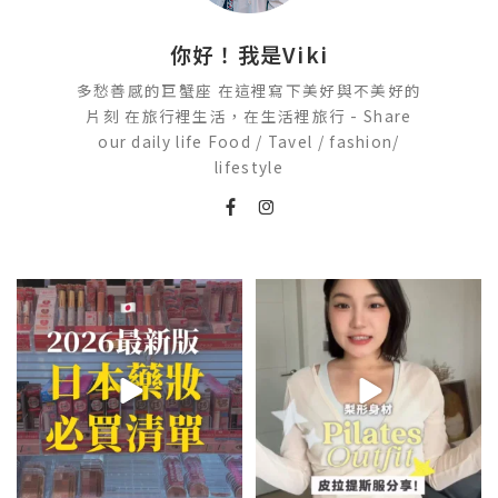
你好！我是Viki
多愁善感的巨蟹座 在這裡寫下美好與不美好的
片刻 在旅行裡生活，在生活裡旅行 - Share
our daily life Food / Tavel / fashion/
lifestyle
2026🇯🇵日本藥妝店必買什麼
💭留言「美背」傳🔗給你！
🏷️#吉推韓國 🇰🇷
日本最近紅什麼？
...
...
118
17
48
20