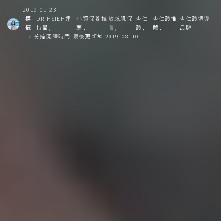
2019-01-23
標
DR.HSIEH達
小資保養推
敏感肌保
杏仁
杏仁酸推
杏仁酸領導
籤
特醫
薦
養
酸
薦
品牌
12 分鐘閱讀時間
最後更新於 2019-08-10