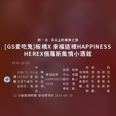
新。北
舌尖上的美食之旅
[GS愛吃鬼]板橋X 幸福這裡HAPPINESS
HEREX俄羅斯風情小酒館
2015-12-23
中
板
板
西
板橋
板橋
GIRL'S
GS
山
幸
板橋
橋
橋
板
板
班
幸福這裡
中山
俄羅
標
SECRET
愛
國
福
俄羅
好
好
橋
橋
牙
HAPPINESS
國中
斯小
籤
女孩不會
吃
中
這
斯餐
吃
吃
美
餐
海
HERE
附近
酒
告訴你
鬼
美
裡
廳
酒
餐
食
館
鮮
美食
館
食
館
廳
飯
12 分鐘閱讀時間
最後更新於 2019-08-10