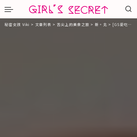
秘密女孩 Viki
>
文章列表
>
舌尖上的美食之旅
>
新。北
>
[GS愛吃鬼]板橋X 幸福這裡Happiness HereX俄羅斯風情小酒館