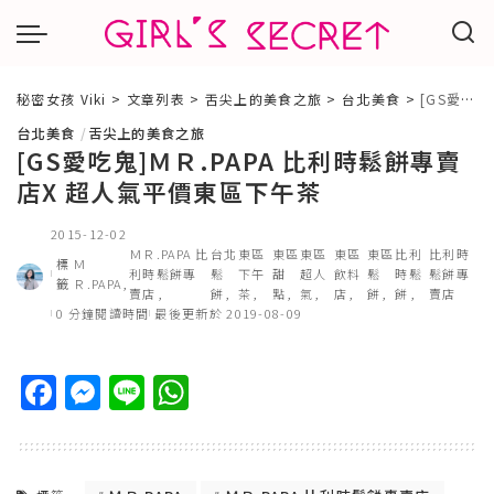
秘密女孩 Viki
>
文章列表
>
舌尖上的美食之旅
>
台北美食
>
[GS愛吃鬼]ＭＲ.PAPA 比利時鬆餅專賣店X 超人氣平價東區下午茶
台北美食
舌尖上的美食之旅
[GS愛吃鬼]ＭＲ.PAPA 比利時鬆餅專賣
店X 超人氣平價東區下午茶
2015-12-02
ＭＲ.PAPA 比
台北
東區
東區
東區
東區
東區
比利
比利時
標
Ｍ
利時鬆餅專
鬆
下午
甜
超人
飲料
鬆
時鬆
鬆餅專
籤
Ｒ.PAPA
賣店
餅
茶
點
氣
店
餅
餅
賣店
0 分鐘閱讀時間
最後更新於 2019-08-09
Facebook
Messenger
Line
WhatsApp