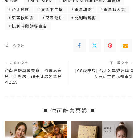
ＭＲ.PAPA
ＭＲ.PAPA 比利時鬆餅專賣店
標籤
台北鬆餅
東區下午茶
東區甜點
東區超人氣
東區飲料店
東區鬆餅
比利時鬆餅
比利時鬆餅專賣店
分享數
之前的文章
下一篇文章
台南高雄嘉義美食｜喬義思窯
[GS愛吃鬼] 台北X 串炸達摩 X
烤手作廚房｜超美味罪惡窯烤
大阪新世界元祖串炸
PIZZA
你可能會喜歡