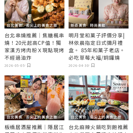
台北美食
舌尖上的美食之旅
新奇美食
時尚美妝
台北串燒推薦｜焦糖楓串
明月堂和菓子評價分享|
燒！20元起高CP值！獨
林依晨指定日式彌月禮
家漢方烤肉粉Ｘ現點現烤
盒。 85年和菓子老店。
不經過油炸
必吃草莓大福/銅鑼燒
2026-05-05
2026-04-30
台北美食
舌尖上的美食之旅
台北美食
舌尖上的美食之旅
板橋居酒屋推薦｜隱居江
台北麻辣火鍋吃到飽推薦