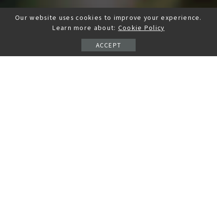
Our website uses cookies to improve your experience.
Learn more about:
Cookie Policy
ACCEPT
101時尚盒子｜COACH 蔻
COACH 時尚經典/時尚都
馳 時尚經典淡香精系列
會/時尚曜黑/ 時尚鉑金/
30ml｜時尚閃耀 芙洛麗
時尚藍調/男性 2ml 針管