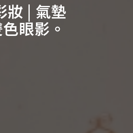
妝 | 氣墊
雙色眼影。