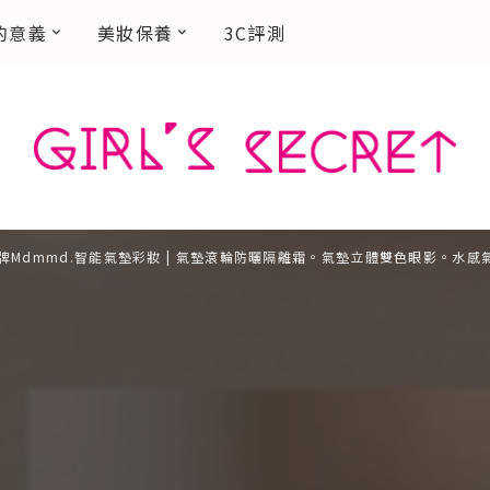
的意義
美妝保養
3C評測
牌Mdmmd.智能氣墊彩妝 | 氣墊滾輪防曬隔離霜。氣墊立體雙色眼影。水感