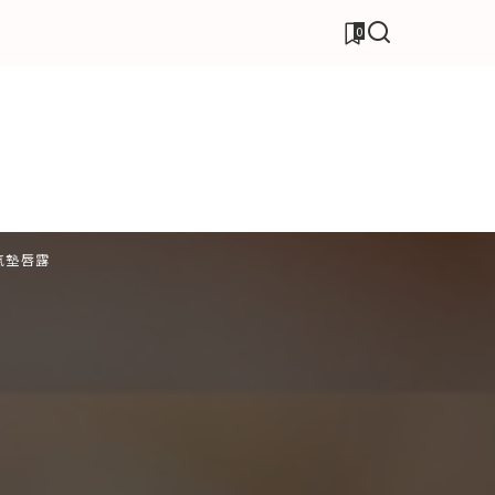
0
氣墊唇露