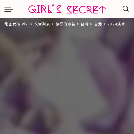
秘密女孩 Viki
>
文章列表
>
旅行的意義
>
台灣
>
台北
>
2024淡水紫藤花懶人包｜紫藤花咖啡園一店、二店只開18天！上億花苞綻放「紫色花瀑」