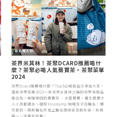
最愛懶人包
茶界米其林！茶聚DCARD推薦喝什
麼？茶聚必喝人氣蕎寶茶。茶聚菜單
2024
好
茶聚Dcard推薦喝什麼？Top5必喝飲品分享給大家，
!
還有茶聚菜單2023～有茶界米其林之稱的茶聚有新品
推出啦！無咖啡因的蕎寶茶 、沐雲蕎寶，養生健康大
佛
人小孩都適合～還和Yosistamp 呦嘻百分百聯名！爆
可愛的！兩款聯名杯加上聯名環保袋及帆布袋，有夠
萌～一定要來收集！