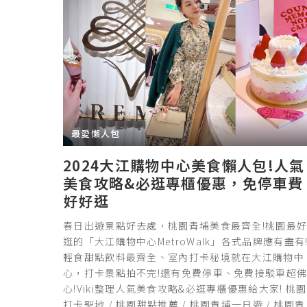
最愛懶人包
2024大江購物中心美食懶人包!人氣
美食攻略&必逛專櫃優惠，免停車費
好好逛
春日出遊景點好去處，桃園青埔美食最齊全!桃園最
逛的「大江購物中心MetroWalk」各式品牌應有盡有
輕食甜點飲料最齊全、室內打卡秘境就在大江購物中
心，打卡景點拍不完!還有免費停車、免費接駁車超
心!Viki整理人氣美食攻略&必逛專櫃優惠給大家! 桃園
打卡聖地 / 桃園甜點推薦 / 桃園青埔一日遊 / 桃園青