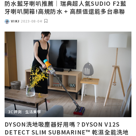
防水藍牙喇叭推薦｜瑞典超人氣SUDIO F2藍
牙喇叭開箱!高規防水 + 高顏值還能多台串聯
VIKI
2023-08-04
POSTED
BY
3C評測
生活美學
DYSON洗地吸塵器好用嗎？DYSON V12S
DETECT SLIM SUBMARINE™ 乾濕全能洗地