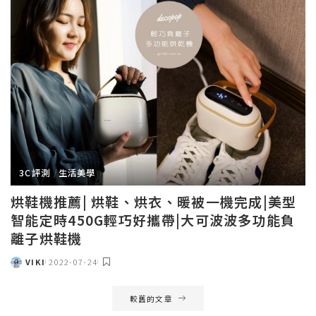
3C評測
生活美學
烘鞋機推薦| 烘鞋、烘衣、暖被一機完成|美型
智能定時450G輕巧好攜帶|大可波波多功能負
離子烘鞋機
VIKI
2022-07-24
POSTED
BY
較舊的文章