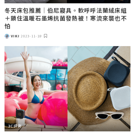
冬天床包推薦｜伯尼寢具。軟呼呼法蘭絨床組
＋鎖住溫暖石墨烯抗菌發熱被！寒流來襲也不
怕
VIKI
2023-11-18
POSTED
BY
3C評測